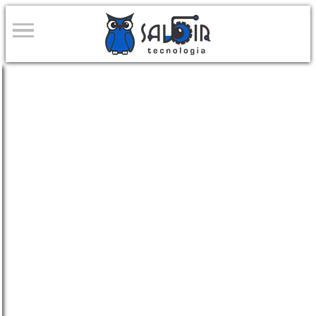
#SomosEspecialistas
DESENVOLVIMENTO SOB
MEDIDADE SITES AWS
Lambda
A Savoir tecnologia desenvolve sob
medida o seu site AWS Lambda sem
servidor. Para facilitar a atualização,
edição de artigos, imagens, banners e